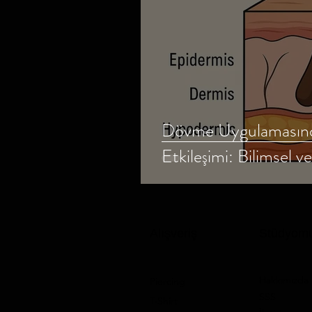
Dövme Uygulamasınd
Etkileşimi: Bilimsel v
Alışveriş
Stüdyom
Hakkımızda
Piercing
SSS
T-Shirt