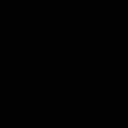
FREAK TATTOO
Türkali mah. Ihlamurdere cad. ıhlamur
saray apt. B blok no:43 /4 Beşiktaş-
istanbul