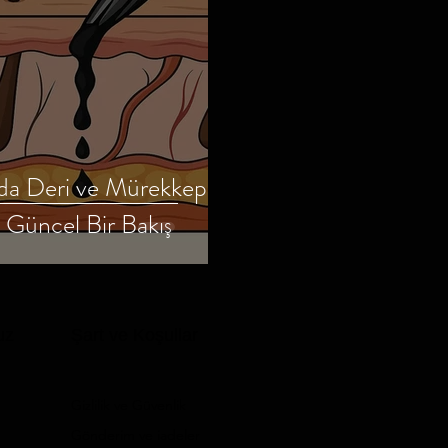
a Deri ve Mürekkep
e Güncel Bir Bakış
uz
Şart ve Koşullar
Gizlilik ve Güvenlik
Gönderim ve iadeler