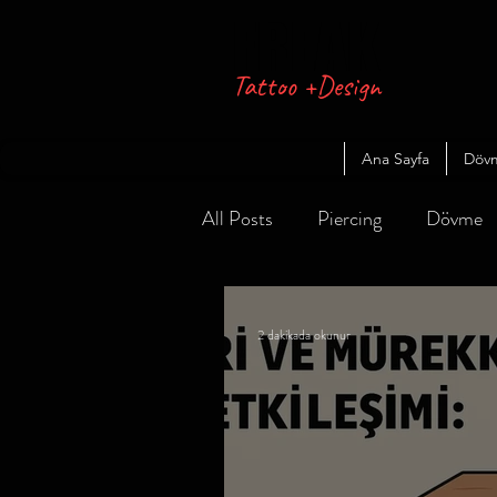
FREAK
Tattoo +Design
Ana Sayfa
Döv
All Posts
Piercing
Dövme
2 dakikada okunur