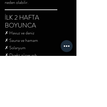
neden olabilir.
━━━━━━━━━━━━━━━━━━━━
İLK 2 HAFTA
BOYUNCA
✗ Havuz ve deniz
✗ Sauna ve hamam
✗ Solaryum
✗ Direkt güneş ışığı
✗ Dövmeyi kaşımak
✗ Dar ve sürtünen kıyafetler
✗ Dövmeyi aşırı terletecek yoğun
aktiviteler
━━━━━━━━━━━━━━━━━━━━
NE ZAMAN BİZE