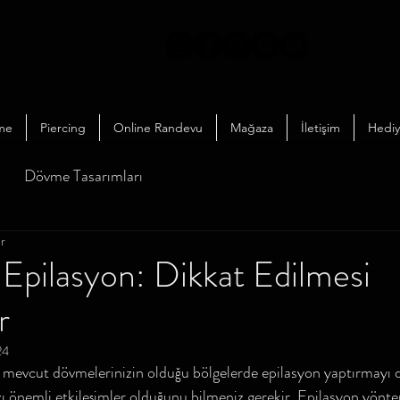
me
Piercing
Online Randevu
Mağaza
İletişim
Hediy
Dövme Tasarımları
ur
pilasyon: Dikkat Edilmesi
r
24
mevcut dövmelerinizin olduğu bölgelerde epilasyon yaptırmayı 
azı önemli etkileşimler olduğunu bilmeniz gerekir. Epilasyon yönt