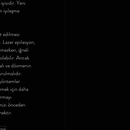
isidir. Yeni 
n iyileşme 
t edilmesi 
 Lazer epilasyon, 
lmezken, iğneli 
olabilir. Ancak 
alı ve dövmenin 
rulmalıdır. 
i yöntemler 
emek için daha 
ırmayı 
inizi önceden 
ektir.
övme