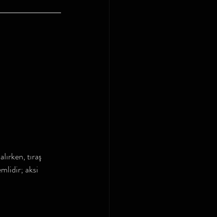
lırken, tıraş 
mlidir; aksi 