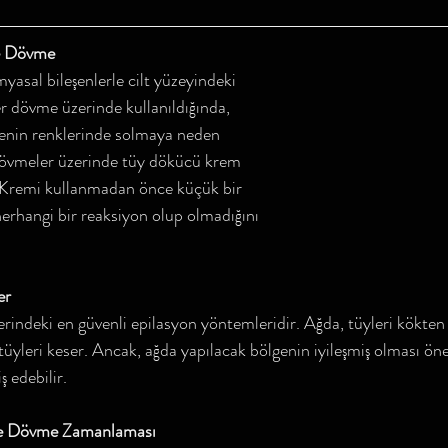
e Dövme
asal bileşenlerle cilt yüzeyindeki 
r dövme üzerinde kullanıldığında, 
menin renklerinde solmaya neden 
i dövmeler üzerinde tüy dökücü krem 
. Kremi kullanmadan önce küçük bir 
erhangi bir reaksiyon olup olmadığını 
.
er
rindeki en güvenli epilasyon yöntemleridir. Ağda, tüyleri kökten a
tüyleri keser. Ancak, ağda yapılacak bölgenin iyileşmiş olması öne
ş edebilir.
ve Dövme Zamanlaması