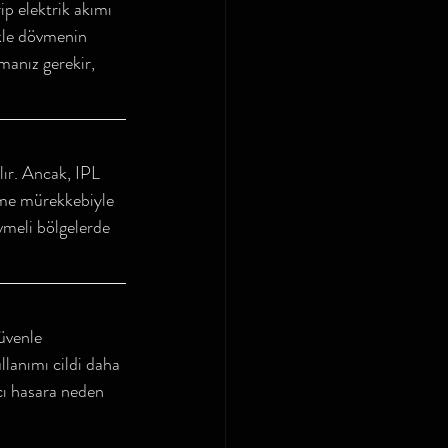
ip elektrik akımı 
kle dövmenin 
manız gerekir, 
lır. Ancak, IPL 
övme mürekkebiyle 
vmeli bölgelerde 
üvenle 
llanımı cildi daha 
ıcı hasara neden 