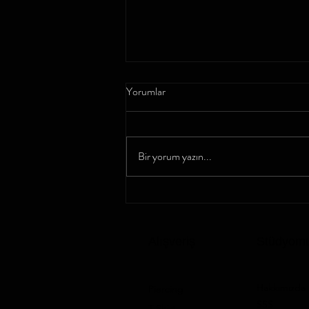
Yorumlar
Bir yorum yazın...
Dövme Silme Teknikleri: 2024
Güncel Rehber
Alışveriş
Stüdyom
Hakkımızda
Piercing
SSS
T-Shirt