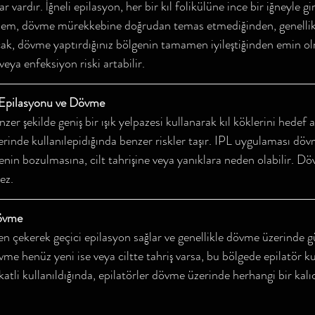
 vardır. İğneli epilasyon, her bir kıl folikülüne ince bir iğneyle gir
 işlem, dövme mürekkebine doğrudan temas etmediğinden, genelli
cak, dövme yaptırdığınız bölgenin tamamen iyileştiğinden emin ol
 veya enfeksiyon riski artabilir.
) Epilasyonu ve Dövme
zer şekilde geniş bir ışık yelpazesi kullanarak kıl köklerini hedef a
zerinde kullanılepidığında benzer riskler taşır. IPL uygulaması d
nin bozulmasına, cilt tahrişine veya yanıklara neden olabilir. Dö
ez.
Dövme
ten çekerek geçici epilasyon sağlar ve genellikle dövme üzerinde g
övme henüz yeni ise veya ciltte tahriş varsa, bu bölgede epilatör ku
kkatli kullanıldığında, epilatörler dövme üzerinde herhangi bir kal