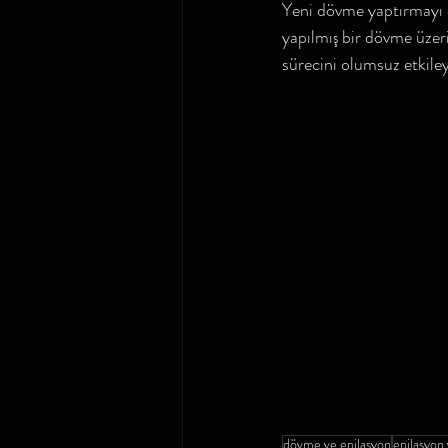
Yeni dövme yaptırmayı d
yapılmış bir dövme üzer
sürecini olumsuz etkiley
dövme ve epilasyon
epilasyon