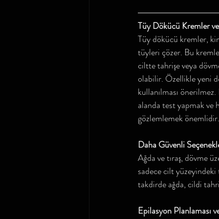
Tüy Dökücü Kremler v
Tüy dökücü kremler, kimy
tüyleri çözer. Bu kremle
ciltte tahrişe veya döv
olabilir. Özellikle yen
kullanılması önerilmez
alanda test yapmak ve h
gözlemlemek önemlidir
Daha Güvenli Seçenekl
Ağda ve tıraş, dövme üze
sadece cilt yüzeyindeki 
takdirde ağda, cildi tahri
Epilasyon Planlaması 