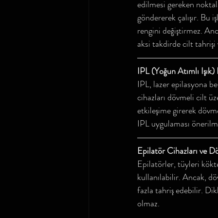
edilmesi gereken noktalar
göndererek çalışır. Bu
rengini değiştirmez. An
aksi takdirde cilt tahrişi
IPL (Yoğun Atımlı Işık
IPL, lazer epilasyona ben
cihazları dövmeli cilt ü
etkileşime girerek dövme
IPL uygulaması önerilm
Epilatör Cihazları ve 
Epilatörler, tüyleri kök
kullanılabilir. Ancak, d
fazla tahriş edebilir. Di
olmaz.