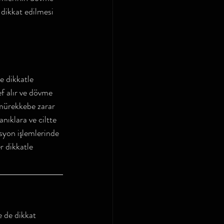
 dikkat edilmesi 
 dikkatle 
ef alır ve dövme 
mürekkebe zarar 
nıklara ve ciltte 
asyon işlemlerinde 
r dikkatle 
e de dikkat 