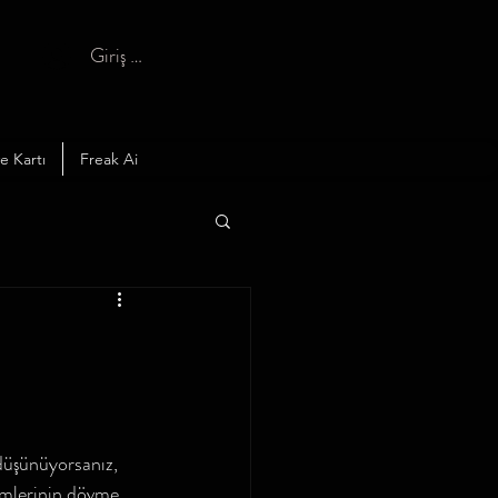
Giriş yap
e Kartı
Freak Ai
düşünüyorsanız, 
emlerinin dövme 