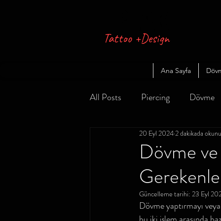
FREAK
Tattoo +Design
Ana Sayfa
Döv
All Posts
Piercing
Dövme
20 Eyl 2024
2 dakikada okun
Dövme ve E
Gerekenle
Güncelleme tarihi:
23 Eyl 20
Dövme yaptırmayı veya 
bu iki işlem arasında b