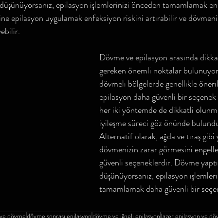
üşünüyorsanız, epilasyon işlemlerinizi önceden tamamlamak en iy
ine epilasyon uygulamak enfeksiyon riskini artırabilir ve dövmeni
ebilir.
Dövme ve epilasyon arasında dikka
gereken önemli noktalar bulunuyor.
dövmeli bölgelerde genellikle öneri
epilasyon daha güvenli bir seçenek 
her iki yöntemde de dikkatli olunm
iyileşme süreci göz önünde bulundu
Alternatif olarak, ağda ve tıraş gib
dövmenizin zarar görmesini engell
güvenli seçeneklerdir. Dövme yapt
düşünüyorsanız, epilasyon işlemler
tamamlamak daha güvenli bir seçen
 ve dövme
dövme sonrası epilasyon
dövme ve iğneli epilasyon
lazer epilasyon ve d