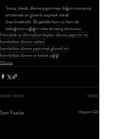
Sonuç olarak, dövme yaptırmayı doğum sonrasına 
ertelemek en güvenli seçenek olarak 
önerilmektedir. Bu şekilde hem siz hem de 
bebeğinizin sağlığını riske atmamış olursunuz.
Hamilelik ve dövme
hamileyken dövme yaptırılır mı
hamilelikte dövme riskleri
hamilelikte dövme yaptırmak güvenli mi
hamilelikte dövme ve bebek sağlığı
Dövme
Son Yazılar
Hepsini Gör