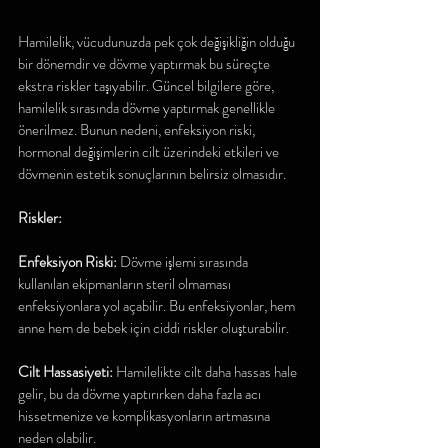
Hamilelik, vücudunuzda pek çok değişikliğin olduğu 
bir dönemdir ve dövme yaptırmak bu süreçte 
ekstra riskler taşıyabilir. Güncel bilgilere göre, 
hamilelik sırasında dövme yaptırmak genellikle 
önerilmez. Bunun nedeni, enfeksiyon riski, 
hormonal değişimlerin cilt üzerindeki etkileri ve 
dövmenin estetik sonuçlarının belirsiz olmasıdır.
Riskler:
Enfeksiyon Riski:
 Dövme işlemi sırasında 
kullanılan ekipmanların steril olmaması 
enfeksiyonlara yol açabilir. Bu enfeksiyonlar, hem 
anne hem de bebek için ciddi riskler oluşturabilir.
Cilt Hassasiyeti: 
Hamilelikte cilt daha hassas hale 
gelir, bu da dövme yaptırırken daha fazla acı 
hissetmenize ve komplikasyonların artmasına 
neden olabilir.