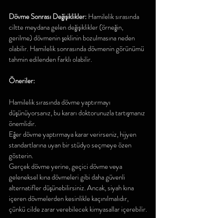
Dövme Sonrası Değişiklikler: 
Hamilelik sırasında 
ciltte meydana gelen değişiklikler (örneğin, 
gerilme) dövmenin şeklinin bozulmasına neden 
olabilir. Hamilelik sonrasında dövmenin görünümü 
tahmin edilenden farklı olabilir.
Öneriler:
Hamilelik sırasında dövme yaptırmayı 
düşünüyorsanız, bu kararı doktorunuzla tartışmanız 
önemlidir.
Eğer dövme yaptırmaya karar verirseniz, hijyen 
standartlarına uyan bir stüdyo seçmeye özen 
gösterin.
Gerçek dövme yerine, geçici dövme veya 
geleneksel kına dövmeleri gibi daha güvenli 
alternatifler düşünebilirsiniz. Ancak, siyah kına 
içeren dövmelerden kesinlikle kaçınılmalıdır, 
çünkü cilde zarar verebilecek kimyasallar içerebilir.