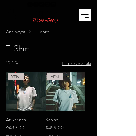
FREAK
Tattoo +Design
Ana Sayfa
T-Shirt
T-Shirt
10 ürün
Filtrele ve Sırala
YENİ
YENİ
Atlıkarınca
Kaplan
Fiyat
Fiyat
₺499,00
₺499,00