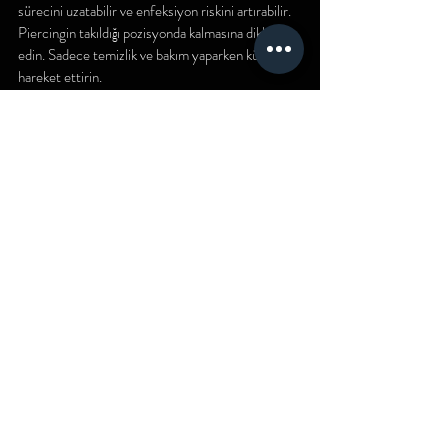
sürecini uzatabilir ve enfeksiyon riskini artırabilir. 
Piercingin takıldığı pozisyonda kalmasına dikkat 
edin. Sadece temizlik ve bakım yaparken küpenizi 
hareket ettirin.
Kaş Piercingi İçin Hangi Takılar Tercih Edilmeli?
Kaş piercingi için en yaygın takılar barbell ve 
halkadır. İlk piercing sırasında kullanılan takılar 
genellikle titanyum, cerrahi çelik veya niyobyum 
gibi hipoalerjenik malzemelerden yapılır. İyileşme 
tamamlandıktan sonra, tarzınıza uygun farklı 
takılar tercih edebilirsiniz. Takı seçiminde kaliteli 
ve vücudunuza uyumlu malzemeleri tercih etmek 
önemlidir.
Olası Sorunlar ve Çözümleri
Kızarıklık ve Şişlik:
İlk birkaç gün kızarıklık ve hafif şişlik normaldir, 