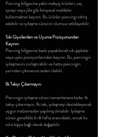
Piercing bölgesine yakın makyaj ürünleri, saç 
spreyi veya jöle gibi kimyasal maddeler 
kullanmaktan kaçının. Bu ürünler piercingi tahriş 
edebilir ve iyileşme sürecini olumsuz etkileyebilir.
Sıkı Giysilerden ve Uyuma Pozisyonundan 
Kaçının:
Piercing bölgesine baskı yapabilecek sıkı şapkalar 
veya uyku pozisyonlarından kaçının. Bu, piercingin 
iyileşmesini zorlaştırabilir ve hatta piercingin 
yerinden çıkmasına neden olabilir.
İlk Takıyı Çıkarmayın:
Piercingin iyileşme süreci tamamlanana kadar ilk 
takıyı çıkarmayın. İlk takı, iyileşmeyi destekleyecek 
uygun malzemeden yapılmış olmalıdır. İyileşme 
süresi genellikle 6-8 hafta arasındadır, ancak bu 
süre kişiye bağlı olarak değişebilir.