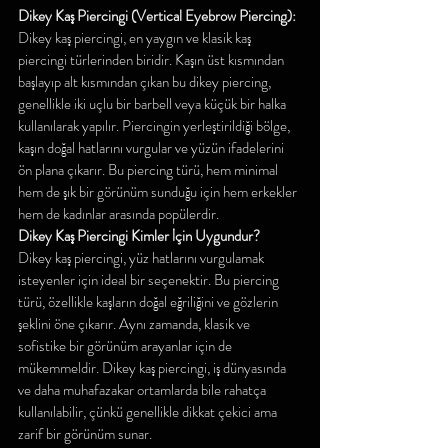
Dikey Kaş Piercingi (Vertical Eyebrow Piercing):
Dikey kaş piercingi, en yaygın ve klasik kaş 
piercingi türlerinden biridir. Kaşın üst kısmından 
başlayıp alt kısmından çıkan bu dikey piercing, 
genellikle iki uçlu bir barbell veya küçük bir halka 
kullanılarak yapılır. Piercingin yerleştirildiği bölge, 
kaşın doğal hatlarını vurgular ve yüzün ifadelerini 
ön plana çıkarır. Bu piercing türü, hem minimal 
hem de şık bir görünüm sunduğu için hem erkekler 
hem de kadınlar arasında popülerdir.
Dikey Kaş Piercingi Kimler İçin Uygundur? 
Dikey kaş piercingi, yüz hatlarını vurgulamak 
isteyenler için ideal bir seçenektir. Bu piercing 
türü, özellikle kaşların doğal eğriliğini ve gözlerin 
şeklini öne çıkarır. Aynı zamanda, klasik ve 
sofistike bir görünüm arayanlar için de 
mükemmeldir. Dikey kaş piercingi, iş dünyasında 
ve daha muhafazakar ortamlarda bile rahatça 
kullanılabilir, çünkü genellikle dikkat çekici ama 
zarif bir görünüm sunar.