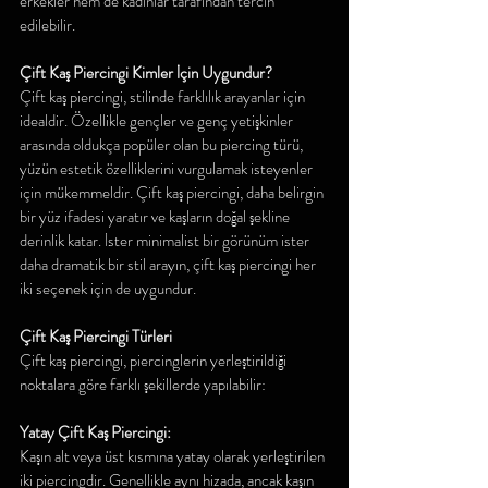
erkekler hem de kadınlar tarafından tercih 
edilebilir.
Çift Kaş Piercingi Kimler İçin Uygundur?
Çift kaş piercingi, stilinde farklılık arayanlar için 
idealdir. Özellikle gençler ve genç yetişkinler 
arasında oldukça popüler olan bu piercing türü, 
yüzün estetik özelliklerini vurgulamak isteyenler 
için mükemmeldir. Çift kaş piercingi, daha belirgin 
bir yüz ifadesi yaratır ve kaşların doğal şekline 
derinlik katar. İster minimalist bir görünüm ister 
daha dramatik bir stil arayın, çift kaş piercingi her 
iki seçenek için de uygundur.
Çift Kaş Piercingi Türleri
Çift kaş piercingi, piercinglerin yerleştirildiği 
noktalara göre farklı şekillerde yapılabilir:
Yatay Çift Kaş Piercingi:
Kaşın alt veya üst kısmına yatay olarak yerleştirilen 
iki piercingdir. Genellikle aynı hizada, ancak kaşın 