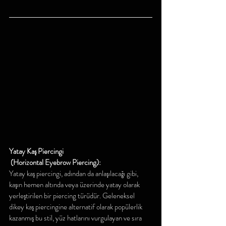
Yatay Kaş Piercingi
 (Horizontal Eyebrow Piercing):
Yatay kaş piercingi, adından da anlaşılacağı gibi, 
kaşın hemen altında veya üzerinde yatay olarak 
yerleştirilen bir piercing türüdür. Geleneksel 
dikey kaş piercingine alternatif olarak popülerlik 
kazanmış bu stil, yüz hatlarını vurgulayan ve sıra 