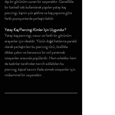
dışı bir görünüm sunan bir seçenektir. Genellikle 
bir barbell takı kullanılarak yapılan yatay kaş 
piercingi, kişinin yüz şekline ve kaş yapısına göre 
farklı pozisyonlarda yerleştirilebilir.
Yatay Kaş Piercingi Kimler İçin Uygundur?
Yatay kaş piercingi, cesur ve farklı bir görünüm 
arayanlar için idealdir. Yüzün doğal hatlarına paralel 
olarak yerleştirilen bu piercing türü, özellikle 
dikkat çekici ve benzersiz bir stil yaratmak 
isteyenler arasında popülerdir. Hem erkekler hem 
de kadınlar tarafından tercih edilebilen bu 
piercing, kişisel tarzını ifade etmek isteyenler için 
mükemmel bir seçenektir.