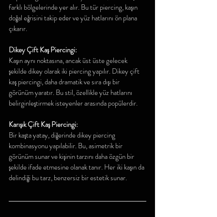
farklı bölgelerinde yer alır. Bu tür piercing, kaşın 
doğal eğrisini takip eder ve yüz hatlarını ön plana 
çıkarır.
Dikey Çift Kaş Piercingi:
Kaşın aynı noktasına, ancak üst üste gelecek 
şekilde dikey olarak iki piercing yapılır. Dikey çift 
kaş piercingi, daha dramatik ve sıra dışı bir 
görünüm yaratır. Bu stil, özellikle yüz hatlarını 
belirginleştirmek isteyenler arasında popülerdir.
Karışık Çift Kaş Piercingi:
Bir kaşta yatay, diğerinde dikey piercing 
kombinasyonu yapılabilir. Bu, asimetrik bir 
görünüm sunar ve kişinin tarzını daha özgün bir 
şekilde ifade etmesine olanak tanır. Her iki kaşın da 
delindiği bu tarz, benzersiz bir estetik sunar.