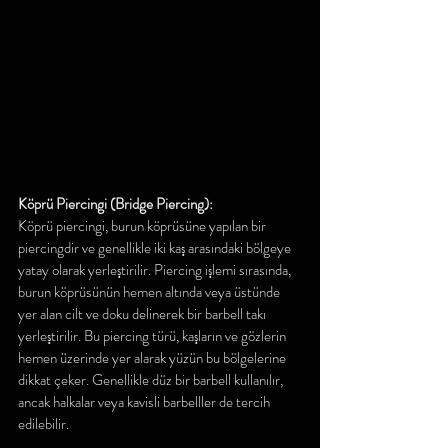
Köprü Piercingi (Bridge Piercing):
Köprü piercingi, burun köprüsüne yapılan bir 
piercingdir ve genellikle iki kaş arasındaki bölgeye 
yatay olarak yerleştirilir. Piercing işlemi sırasında, 
burun köprüsünün hemen altında veya üstünde 
yer alan cilt ve doku delinerek bir barbell takı 
yerleştirilir. Bu piercing türü, kaşların ve gözlerin 
hemen üzerinde yer alarak yüzün bu bölgelerine 
dikkat çeker. Genellikle düz bir barbell kullanılır, 
ancak halkalar veya kavisli barbelller de tercih 
edilebilir.