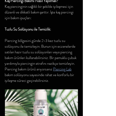
Kaş Piercingi Bakımı Nasıl Yapılmalı?
Kaş piercinginin sağlıklı bir şekilde iyileşmesi için 
düzenli ve dikkatli bakım şarttır. İşte kaş piercingi 
için bakım ipuçları:
Tuzlu Su Solüsyonu ile Temizlik:
Piercing bölgesini günde 2-3 kez tuzlu su 
solüsyonu ile temizleyin. Bunun için eczanelerde 
satılan hazır tuzlu su solüsyonları veya piercing 
bakım ürünleri kullanabilirsiniz. Bir pamuklu çubuk 
yardımıyla piercingin etrafını nazikçe temizleyin. 
Piercing bakım ürünü arıyorsanız 
Piercing Lab
bakım solüsyonu sayesinde rahat ve konforlu bir 
iyileşme süreci geçirebilirsiniz.