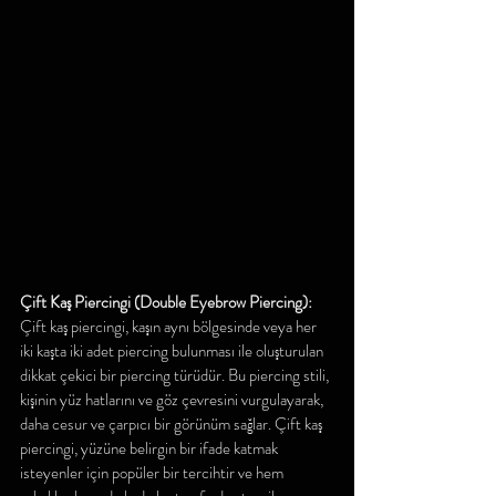
Çift Kaş Piercingi (Double Eyebrow Piercing):
Çift kaş piercingi, kaşın aynı bölgesinde veya her 
iki kaşta iki adet piercing bulunması ile oluşturulan 
dikkat çekici bir piercing türüdür. Bu piercing stili, 
kişinin yüz hatlarını ve göz çevresini vurgulayarak, 
daha cesur ve çarpıcı bir görünüm sağlar. Çift kaş 
piercingi, yüzüne belirgin bir ifade katmak 
isteyenler için popüler bir tercihtir ve hem 