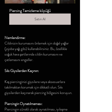
Piercing Temizleme köpüğü
Satın Al
Nemlendirme:
Cildinizin kurumasını önlemek için doğal yağlar 
(jojoba yağı gibi) kullanabilirsiniz. Bu, özellikle 
soğuk hava şartlarında cildin kurumasını ve 
çatlamasını engeller. 
Sıkı Giysilerden Kaçının:
Kaş piercinginizi giysilere veya aksesuarlara 
takılmaktan korumak için dikkatli olun. Sıkı 
giysilerden kaçınarak piercing bölgesini koruyun.
Piercingin Oynatılmaması:
Piercingin sürekli olarak oynatılması, iyileşme 