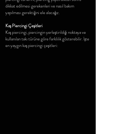
dikkat edilmesi gerekenleri ve nasıl bakım 
yapılması gerektiğini ele alacağız.
Kaş Piercingi Çeşitleri
Kaş piercingi, piercingin yerleştirildiği noktaya ve 
kullanılan takı türüne göre farklılık gösterebilir. İşte 
en yaygın kaş piercingi çeşitleri: