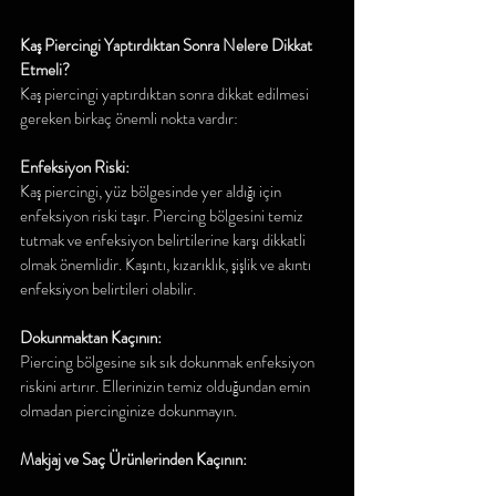
Kaş Piercingi Yaptırdıktan Sonra Nelere Dikkat 
Etmeli?
Kaş piercingi yaptırdıktan sonra dikkat edilmesi 
gereken birkaç önemli nokta vardır:
Enfeksiyon Riski:
Kaş piercingi, yüz bölgesinde yer aldığı için 
enfeksiyon riski taşır. Piercing bölgesini temiz 
tutmak ve enfeksiyon belirtilerine karşı dikkatli 
olmak önemlidir. Kaşıntı, kızarıklık, şişlik ve akıntı 
enfeksiyon belirtileri olabilir.
Dokunmaktan Kaçının:
Piercing bölgesine sık sık dokunmak enfeksiyon 
riskini artırır. Ellerinizin temiz olduğundan emin 
olmadan piercinginize dokunmayın.
Makjaj ve Saç Ürünlerinden Kaçının: