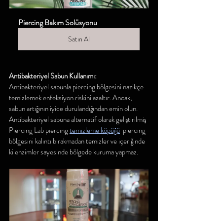
Piercing Bakım Solüsyonu
Satın Al
Antibakteriyel Sabun Kullanımı:
Antibakteriyel sabunla piercing bölgesini nazikçe 
temizlemek enfeksiyon riskini azaltır. Ancak, 
sabun artığının iyice durulandığından emin olun. 
Antibakteriyel sabuna alternatif olarak geliştirilmiş 
Piercing Lab piercing 
temizleme köpüğü
  piercing 
bölgesini kalıntı bırakmadan temizler ve içeriğinde 
ki enzimler sayesinde bölgede kuruma yapmaz.