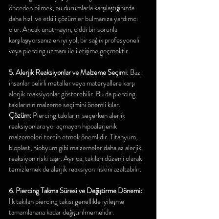
önceden bilmek, bu durumlarla karşılaştığınızda 
daha hızlı ve etkili çözümler bulmanıza yardımcı 
olur. Ancak unutmayın, ciddi bir sorunla 
karşılaşıyorsanız en iyi yol, bir sağlık profesyoneli 
veya piercing uzmanı ile iletişime geçmektir.
5. Alerjik Reaksiyonlar ve Malzeme Seçimi:
 Bazı 
insanlar belirli metaller veya materyallere karşı 
alerjik reaksiyonlar gösterebilir. Bu da piercing 
takılarının malzeme seçimini önemli kılar.
Çözüm:
 Piercing takılarını seçerken alerjik 
reaksiyonlara yol açmayan hipoalerjenik 
malzemeleri tercih etmek önemlidir. Titanyum, 
bioplast, niobyum gibi malzemeler daha az alerjik 
reaksiyon riski taşır. Ayrıca, takıları düzenli olarak 
temizlemek de alerjik reaksiyon riskini azaltabilir.
6. Piercing Takma Süresi ve Değiştirme Dönemi:
İlk takılan piercing takısı genellikle iyileşme 
tamamlanana kadar değiştirilmemelidir.