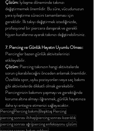
Çözüm:
 İyileşme döneminde takınızı 
değiştirmemek önemlidir. Bu süre, vücudunuzun 
yara iyileştirme sürecini tamamlaması için 
gereklidir. İlk takıyı değiştirmek istediğinizde, 
profesyonel bir piercera danışarak ve gerekli 
hijyen kurallarına uyarak takınızı değiştirebilirsiniz.
7. Piercing ve Günlük Hayatın Uyumlu Olması:
Piercingler bazen günlük aktivitelerinizi 
etkileyebilir.
Çözüm:
 Piercing takınızın hangi aktivitelerde 
sorun çıkarabileceğini önceden anlamak önemlidir. 
Özellikle spor, uyku pozisyonları veya saç bakımı 
gibi aktivitelerde dikkatli olmak gerekebilir. 
Piercinginizin bakımını yapmayı ve gerektiğinde 
koruma altına almayı öğrenmek, günlük hayatınıza 
daha iyi entegre etmenizi sağlayacaktır.
Piercing
Piercing bakımı
Beşiktaş Piercing
piercing sonrası iltihap
piercing sonrası kızarıklık
piercing sonrası ağrı
piercing enfeksiyonu çözüm
piercing sonrası bakım rehberi