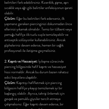
belirtileri fark edebilirsiniz. Kızarıklık, şişme, aşırı 
sıcaklık veya ağrı gibi belirtiler enfeksiyonun işareti 
olabilir.
Çözüm:
 Eğer bu belirtileri fark ederseniz, ilk 
yapmanız gereken piercinginizi dokunmadan önce 
ellerinizi yıkamak olmalıdır. Temiz bir tülbent veya 
pamuğu hafifçe ılık tuzlu suyla temizleyebilir ve 
antiseptik solüsyonlar kullanabilirsiniz. Ancak 
şüpheleriniz devam ederse, hemen bir sağlık 
profesyoneli ile iletişime geçmelisiniz.
2. Kaşıntı ve Hassasiyet:
 İyileşme sürecinde 
piercing bölgesinde hafif kaşıntı ve hassasiyet 
hissi normaldir. Ancak bu durum bazen rahatsız 
edici boyutlara ulaşabilir.
Çözüm:
 Kaşıntıyı hafifletmek için piercing 
bölgesini hafifçe yıkayıp temizlemek iyi bir 
başlangıç olabilir. Ayrıca, tahrişi önlemek için 
gevşek ve pamuklu giysiler tercih etmeye 
çalışmalısınız. Eğer kaşıntı devam ederse, bir 