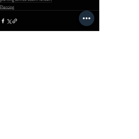
Piercing
Son Yazılar
Hepsini Gör