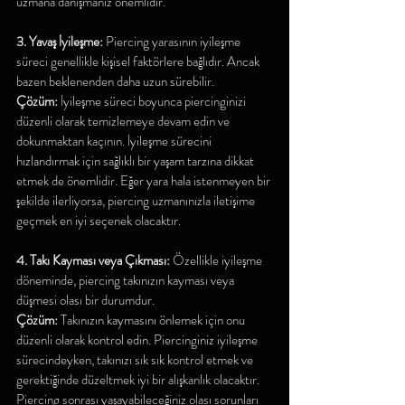
uzmana danışmanız önemlidir.
3. Yavaş İyileşme:
 Piercing yarasının iyileşme 
süreci genellikle kişisel faktörlere bağlıdır. Ancak 
bazen beklenenden daha uzun sürebilir.
Çözüm:
 İyileşme süreci boyunca piercinginizi 
düzenli olarak temizlemeye devam edin ve 
dokunmaktan kaçının. İyileşme sürecini 
hızlandırmak için sağlıklı bir yaşam tarzına dikkat 
etmek de önemlidir. Eğer yara hala istenmeyen bir 
şekilde ilerliyorsa, piercing uzmanınızla iletişime 
geçmek en iyi seçenek olacaktır.
4. Takı Kayması veya Çıkması:
 Özellikle iyileşme 
döneminde, piercing takınızın kayması veya 
düşmesi olası bir durumdur.
Çözüm:
 Takınızın kaymasını önlemek için onu 
düzenli olarak kontrol edin. Piercinginiz iyileşme 
sürecindeyken, takınızı sık sık kontrol etmek ve 
gerektiğinde düzeltmek iyi bir alışkanlık olacaktır.
Piercing sonrası yaşayabileceğiniz olası sorunları 