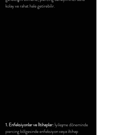
kolay ve rahat hale getirebilir.
1. Enfeksiyonlar ve İltihaplar:
 İyileşme döneminde 
piercing bölgesinde enfeksiyon veya iltihap 