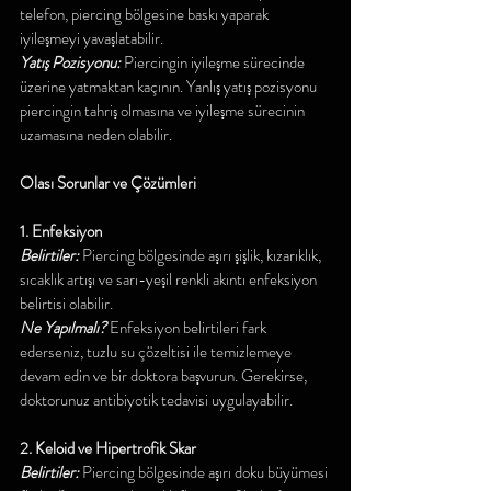
telefon, piercing bölgesine baskı yaparak 
iyileşmeyi yavaşlatabilir.
Yatış Pozisyonu: 
Piercingin iyileşme sürecinde 
üzerine yatmaktan kaçının. Yanlış yatış pozisyonu 
piercingin tahriş olmasına ve iyileşme sürecinin 
uzamasına neden olabilir.
Olası Sorunlar ve Çözümleri
1. Enfeksiyon
Belirtiler: 
Piercing bölgesinde aşırı şişlik, kızarıklık, 
sıcaklık artışı ve sarı-yeşil renkli akıntı enfeksiyon 
belirtisi olabilir.
Ne Yapılmalı? 
Enfeksiyon belirtileri fark 
ederseniz, tuzlu su çözeltisi ile temizlemeye 
devam edin ve bir doktora başvurun. Gerekirse, 
doktorunuz antibiyotik tedavisi uygulayabilir.
2. Keloid ve Hipertrofik Skar
Belirtiler: 
Piercing bölgesinde aşırı doku büyümesi 