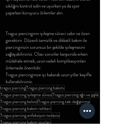
sıkılığını kontrol edin ve uyurken ya da spor 
yaparken koruyucu önlemler alın.
Tragus piercinginin iyileşme süreci sabır ve özen 
gerektirir. Düzenli temizlik ve dikkatli bakım ile 
piercinginizin sorunsuz bir şekilde iyileşmesini 
sağlayabilirsiniz. Olası sorunlar karşısında erken 
müdahale etmek, uzun vadeli komplikasyonları 
önlemede önemlidir. 
Tragus piercinginize iyi bakarak uzun yıllar keyifle 
kullanabilirsiniz.
tragus piercing
Tragus piercing bakımı
Tragus piercing iyileşme süresi
Tragus piercing ağrı ve şişlik
Tragus piercing keloid
Tragus piercing takı değiştirme
Tragus piercing bakım rehberi
Tragus piercing enfeksiyon tedavisi
Tragus piercing bakım ipuçları
Tragus piercingde kaçınılması gerekenler
Piercing