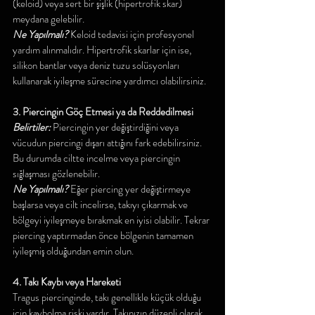
(keloid) veya sert bir şişlik (hipertrofik skar) 
meydana gelebilir.
Ne Yapılmalı? 
Keloid tedavisi için profesyonel 
yardım alınmalıdır. Hipertrofik skarlar için ise, 
silikon bantlar veya deniz tuzu solüsyonları 
kullanarak iyileşme sürecine yardımcı olabilirsiniz.
3. Piercingin Göç Etmesi ya da Reddedilmesi
Belirtiler:
 Piercingin yer değiştirdiğini veya 
vücudun piercingi dışarı attığını fark edebilirsiniz. 
Bu durumda ciltte incelme veya piercingin 
sığlaşması gözlenebilir.
Ne Yapılmalı?
 Eğer piercing yer değiştirmeye 
başlarsa veya cilt incelirse, takıyı çıkarmak ve 
bölgeyi iyileşmeye bırakmak en iyisi olabilir. Tekrar 
piercing yaptırmadan önce bölgenin tamamen 
iyileşmiş olduğundan emin olun.
4. Takı Kaybı veya Hareketi
Tragus piercinginde, takı genellikle küçük olduğu 
için kaybolma riski vardır. Takınızın düzenli olarak 