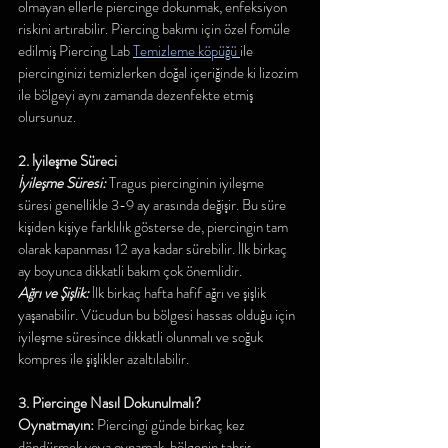
olmayan ellerle piercinge dokunmak, enfeksiyon 
riskini artırabilir. Piercing bakımı için özel fomüle 
edilmiş Piercing Lab 
Temizleme köpüğü 
ile 
piercinginizi temizlerken doğal içeriğinde ki lizozim 
ile bölgeyi aynı zamanda dezenfekte etmiş 
olursunuz.
2. İyileşme Süreci
İyileşme Süresi: 
Tragus piercinginin iyileşme 
süresi genellikle 3-9 ay arasında değişir. Bu süre 
kişiden kişiye farklılık gösterse de, piercingin tam 
olarak kapanması 12 aya kadar sürebilir. İlk birkaç 
ay boyunca dikkatli bakım çok önemlidir.
Ağrı ve Şişlik:
 İlk birkaç hafta hafif ağrı ve şişlik 
yaşanabilir. Vücudun bu bölgesi hassas olduğu için 
iyileşme süresince dikkatli olunmalı ve soğuk 
kompres ile şişlikler azaltılabilir.
3. Piercinge Nasıl Dokunulmalı?
Oynatmayın: 
Piercingi günde birkaç kez 
döndürmek veya oynamak, bölgenin tahriş 