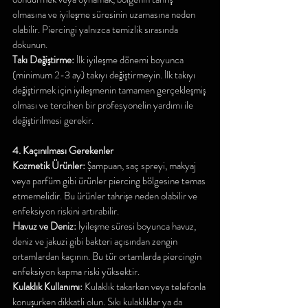
olmasına ve iyileşme süresinin uzamasına neden 
olabilir. Piercingi yalnızca temizlik sırasında 
dokunun.
Takı Değiştirme: 
İlk iyileşme dönemi boyunca 
(minimum 2-3 ay) takıyı değiştirmeyin. İlk takıyı 
değiştirmek için iyileşmenin tamamen gerçekleşmiş 
olması ve tercihen bir profesyonelin yardımı ile 
değiştirilmesi gerekir.
4. Kaçınılması Gerekenler
Kozmetik Ürünler:
 Şampuan, saç spreyi, makyaj 
veya parfüm gibi ürünler piercing bölgesine temas 
etmemelidir. Bu ürünler tahrişe neden olabilir ve 
enfeksiyon riskini artırabilir.
Havuz ve Deniz:
 İyileşme süresi boyunca havuz, 
deniz ve jakuzi gibi bakteri açısından zengin 
ortamlardan kaçının. Bu tür ortamlarda piercingin 
enfeksiyon kapma riski yüksektir.
Kulaklık Kullanımı: 
Kulaklık takarken veya telefonla 
konuşurken dikkatli olun. Sıkı kulaklıklar ya da 