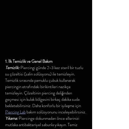
1. İlk Temizlik ve Genel Bakım
Temizlik: 
Piercingi günde 2-3 kez steril bir tuzlu 
su çözeltisi (salin solüsyonu) ile temizleyin. 
Temizlik sırasında pamuklu çubuk kullanarak 
piercingin etrafındaki birikintileri nazikçe 
temizleyin. Çözeltinin piercing deliğinden 
geçmesi için kulak bölgesini birkaç dakika suda 
bekletebilirsiniz. Daha konforlu bir iyileşme için 
Piercing Lab
 bakım solüsyonunu inceleyebilirsiniz.
Yıkama: 
Piercinge dokunmadan önce ellerinizi 
mutlaka antibakteriyel sabunla yıkayın. Temiz 